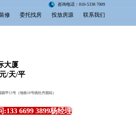
咨询电话：010-5338 7009
装修
委托找房
投放房源
联系我们
际大厦
 元/天/平
园路甲13号（地铁10号线牡丹园站）
133 6699 3899杨经理