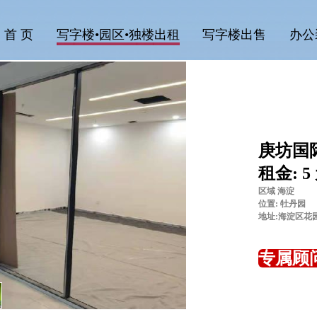
首 页
写字楼•园区•独楼出租
写字楼出售
办公
庚坊国
租金: 5
区域 海淀
位置: 牡丹园
地址:海淀区花
专属顾问: